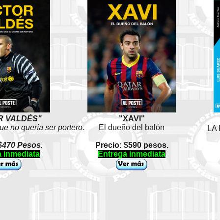
R VALDÉS"
"XAVI"
que no quería ser portero.
El dueño del balón
LA
$470 Pesos.
Precio: $590 pesos.
 inmediata
Entrega inmediata