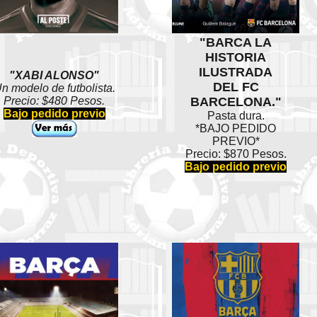
"BARCA LA
HISTORIA
ILUSTRADA
"XABI ALONSO"
DEL FC
n modelo de futbolista.
Precio: $480 Pesos.
BARCELONA."
Bajo pedido previo
Pasta dura.
*BAJO PEDIDO
PREVIO*
Precio: $870 Pesos.
Bajo pedido previo