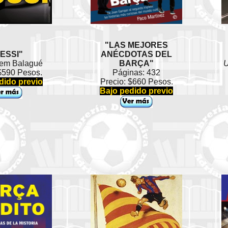
"LAS MEJORES
ESSI"
ANÉCDOTAS DEL
lem Balagué
BARÇA"
U
 $590 Pesos.
Páginas: 432
dido previo
Precio: $660 Pesos.
Bajo pedido previo