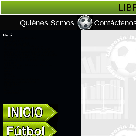
LIB
Quiénes Somos
Contácteno
Menú
Libros de Varios Deportes
Libros de Fútbol
Biografías de fútbol
SUSCRIPCIONES de Revistas
Revistas de Colección El Gráfico 12
LÍBERO de España Libros de Colección
PANENKA de España Libros de Colección
Ediciones Especiales Fútbol
Revista Oficial RIVER PLATE de
Colección
Ediciones Especiales Varios Deportes
Libros de Toros
DVD's
Ofertas
Souvenirs
Libros y revistas de Musica
Libros de Cultura General
CONMEBOL
Tienda
Galería de fotos
Contáctanos