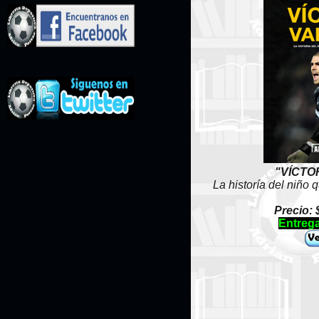
"VÍCTO
La historía del niño 
Precio: 
Entrega