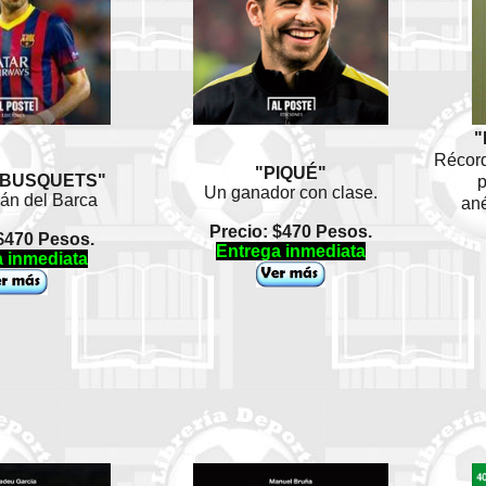
"
Récord
"PIQUÉ"
 BUSQUETS"
p
Un ganador con clase.
ián del Barca
ané
Precio: $470 Pesos.
$470 Pesos.
Entrega inmediata
 inmediata