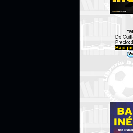
"M
De Guil
Precio:
Bajo pe