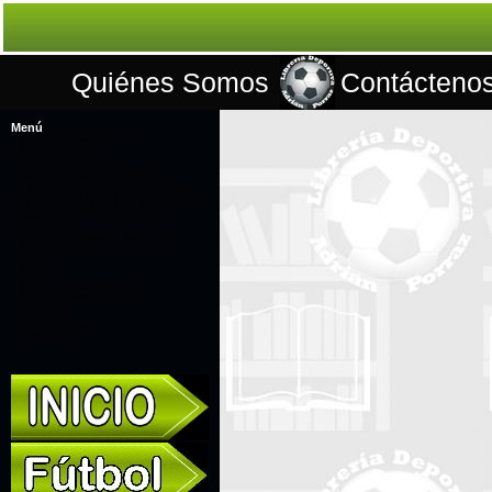
Quiénes Somos
Contácteno
Menú
Libros de Varios Deportes
Libros de Fútbol
Biografías de fútbol
SUSCRIPCIONES de Revistas
Revistas de Colección El Gráfico 12
LÍBERO de España Libros de Colección
PANENKA de España Libros de Colección
Ediciones Especiales Fútbol
Revista Oficial RIVER PLATE de
Colección
Ediciones Especiales Varios Deportes
Libros de Toros
DVD's
Ofertas
Souvenirs
Libros y revistas de Musica
Libros de Cultura General
CONMEBOL
Tienda
Galería de fotos
Contáctanos