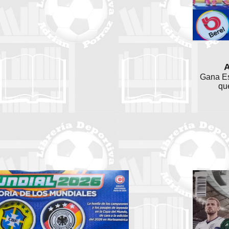
Gana Es
qu