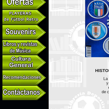
HISTO
La
y
de c