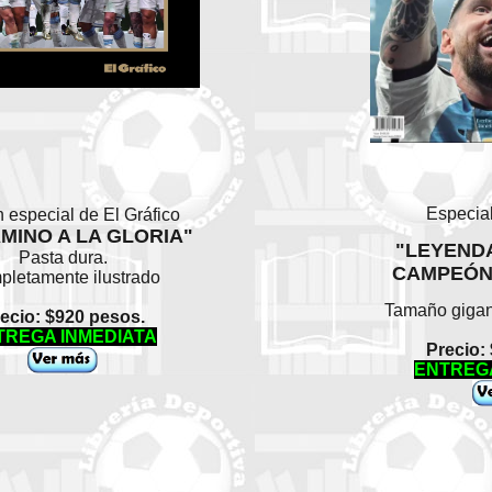
Especia
 especial de El Gráfico
AMINO A LA GLORIA"
"LEYEND
Pasta dura.
CAMPEÓN
letamente ilustrado
Tamaño gigan
ecio: $920 pesos.
TREGA INMEDIATA
Precio:
ENTREGA