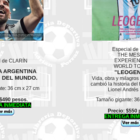
Especial de
THE MES
EXPERIE
l de CLARÍN
WORLD T
A ARGENTINA
"LEOGE
 DEL MUNDO.
Vida, obra y milagros
cambió la historia del 
te: 36 cm x 27 cm
Lionel Andrés
 $490 pesos.
Tamaño gigante: 36
 INMEDIATA
Precio: $550 
ENTREGA INM