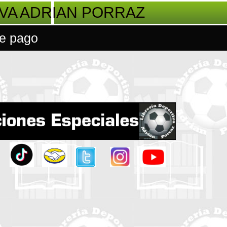
IVA ADRIAN PORRAZ
e pago
.
.
.
.
.