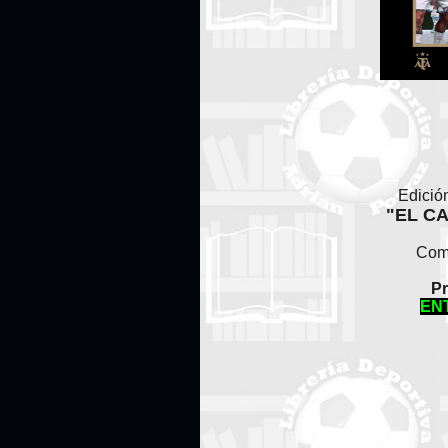
Edición
"EL C
Comp
Pr
EN