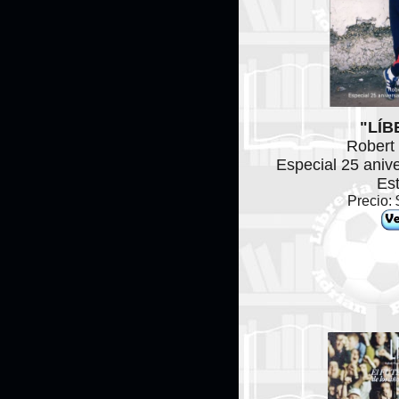
"LÍB
Robert 
Especial 25 anive
Est
Precio: