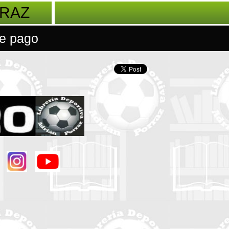
RRAZ
e pago