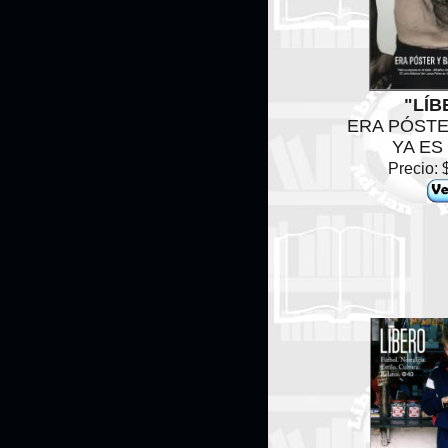
"LÍB
ERA PÓSTE
YA ES
Precio: 