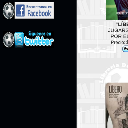
"LÍB
JUGARS
POR E
Precio: