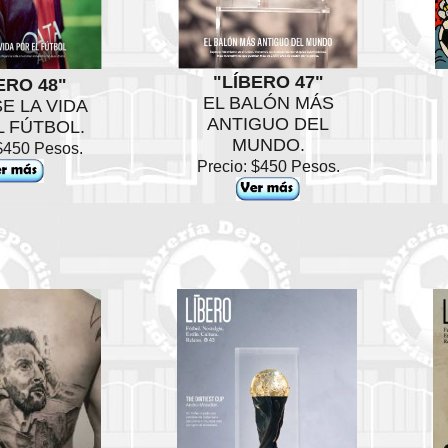
"LÍBERO 47"
ERO 48"
EL BALÓN MÁS
E LA VIDA
ANTIGUO DEL
L FÚTBOL.
MUNDO.
 $450 Pesos.
Precio: $450 Pesos.