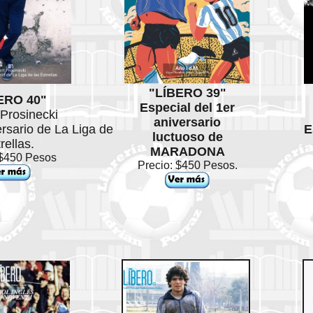
"LÍBERO 39"
ERO 40"
Especial del 1er
Prosinecki
aniversario
rsario de La Liga de
E
luctuoso de
rellas.
MARADONA
 $450 Pesos
Precio: $450 Pesos.