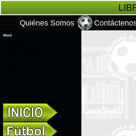
LIB
Quiénes Somos
Contácteno
Menú
Libros de Varios Deportes
Libros de Fútbol
Biografías de fútbol
SUSCRIPCIONES de Revistas
Revistas de Colección El Gráfico 12
LÍBERO de España Libros de Colección
PANENKA de España Libros de Colección
Ediciones Especiales Fútbol
Revista Oficial RIVER PLATE de
Colección
Ediciones Especiales Varios Deportes
Libros de Toros
DVD's
Ofertas
Souvenirs
Libros y revistas de Musica
Libros de Cultura General
CONMEBOL
Tienda
Galería de fotos
Contáctanos