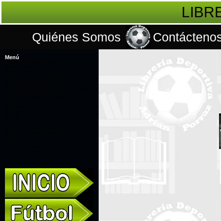
LIBR
Quiénes Somos
Contácteno
Menú
Libros de Varios Deportes
Libros de Fútbol
Biografías de fútbol
SUSCRIPCIONES de Revistas
Revistas de Colección El Gráfico 12
LÍBERO de España Libros de Colección
PANENKA de España Libros de Colección
Ediciones Especiales Fútbol
Revista Oficial RIVER PLATE de
Colección
Ediciones Especiales Varios Deportes
Libros de Toros
DVD's
Ofertas
Souvenirs
Libros y revistas de Musica
Libros de Cultura General
CONMEBOL
Tienda
Galería de fotos
Contáctanos