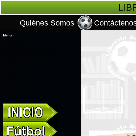
LIB
Quiénes Somos
Contácteno
Menú
Libros de Varios Deportes
Libros de Fútbol
Biografías de fútbol
SUSCRIPCIONES de Revistas
Revistas de Colección El Gráfico 12
LÍBERO de España Libros de Colección
PANENKA de España Libros de Colección
Ediciones Especiales Fútbol
Revista Oficial RIVER PLATE de
Colección
Ediciones Especiales Varios Deportes
Libros de Toros
DVD's
Ofertas
Souvenirs
Libros y revistas de Musica
Libros de Cultura General
CONMEBOL
Tienda
Galería de fotos
Contáctanos