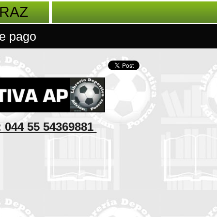
RRAZ
e pago
: 044 55 54369881