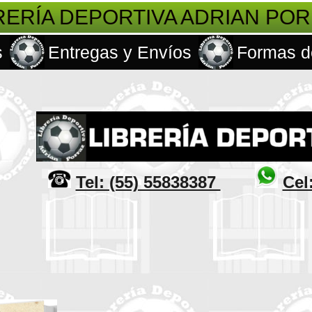
RERÍA DEPORTIVA ADRIAN PO
s
Entregas y Envíos
Formas d
Tel: (55) 55838387
Cel