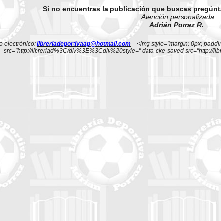
Si no encuentras la publicación que buscas pregún
Atención personalizada
Adrián Porraz R.
 electrónico:
libreriadeportivaap@hotmail.com
<img style="margin: 0px; padding:
src="http://libreriad%3C/div%3E%3Cdiv%20style=" data-cke-saved-src="http://l