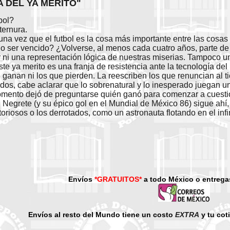
A DEL YA MERITO"
bol?
ternura.
guna vez que el futbol es la cosa más importante entre las cosa
 ser vencido? ¿Volverse, al menos cada cuatro años, parte de 
 ni una representación lógica de nuestras miserias. Tampoco un
te ya merito es una franja de resistencia ante la tecnología de
e ganan ni los que pierden. La reescriben los que renuncian al 
odos, cabe aclarar que lo sobrenatural y lo inesperado juegan 
omento dejó de preguntarse quién ganó para comenzar a cuestio
 Negrete (y su épico gol en el Mundial de México 86) sigue ahí,
toriosos o los derrotados, como un astronauta flotando en el inf
Envíos
*GRATUITOS*
a todo México o entrega
Envíos al resto del Mundo tiene un costo
EXTRA
y tu cot