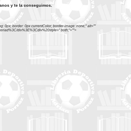
tanos y te la conseguimos.
 0px; border: 0px currentColor; border-image: none;" alt=""
ibreriad%3C/div%3E%3Cdiv%20style=" both;"="">