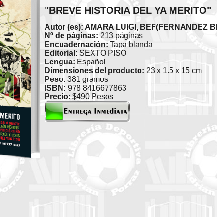
"BREVE HISTORIA DEL YA MERITO"
Autor (es): AMARA LUIGI, BEF(FERNANDE
Nº de páginas:
213 páginas
Encuadernación:
Tapa blanda
Editorial:
SEXTO PISO
Lengua:
Español
Dimensiones del producto:
23 x 1.5 x 15 cm
Peso
: 381 gramos
ISBN:
978 8416677863
Precio
: $490 Pesos