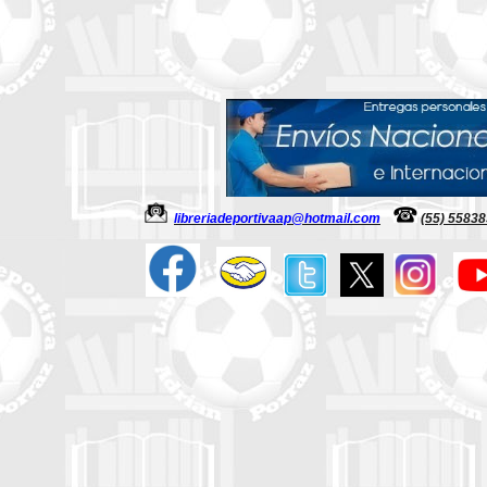
libreriadeportivaap@hotmail.com
(55) 5583