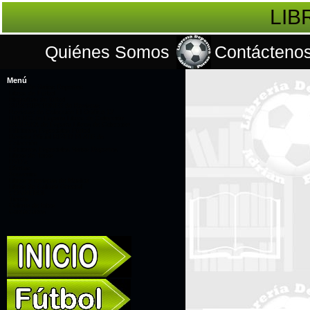
LIB
Quiénes Somos
Contácteno
Menú
Libros de Varios Deportes
Libros de Fútbol
Biografías de fútbol
SUSCRIPCIONES de Revistas
Revistas de Colección El Gráfico 12
LÍBERO de España Libros de Colección
PANENKA de España Libros de Colección
Ediciones Especiales Fútbol
Revista Oficial RIVER PLATE de
Colección
Ediciones Especiales Varios Deportes
Libros de Toros
DVD's
Ofertas
Souvenirs
Libros y revistas de Musica
Libros de Cultura General
CONMEBOL
Tienda
Galería de fotos
Contáctanos