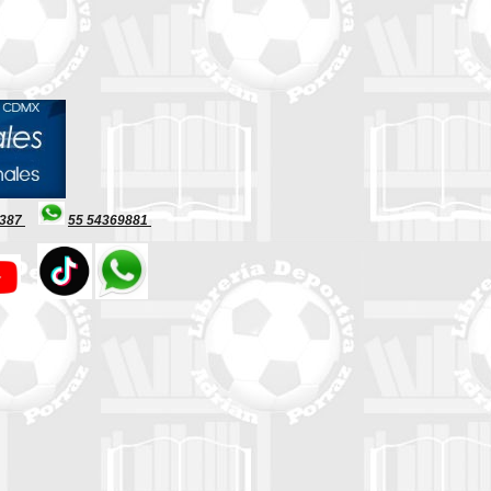
8387
55 54369881