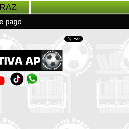
RRAZ
e pago