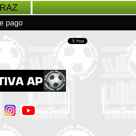
RRAZ
e pago