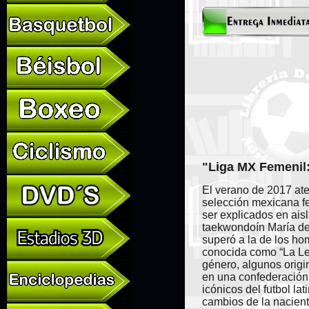
"Liga MX Femenil:
El verano de 2017 ate
selección mexicana f
ser explicados en aisl
taekwondoín María del
superó a la de los ho
conocida como “La Leg
género, algunos origi
en una confederación 
icónicos del futbol la
cambios de la nacient