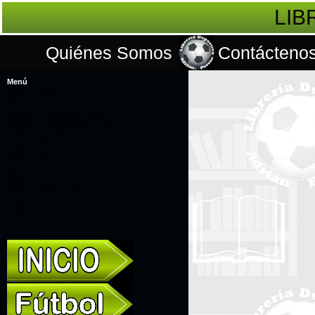
LIB
Quiénes Somos
Contácteno
Menú
Libros de Varios Deportes
Libros de Fútbol
Biografías de fútbol
SUSCRIPCIONES de Revistas
Revistas de Colección El Gráfico 12
LÍBERO de España Libros de Colección
PANENKA de España Libros de Colección
Ediciones Especiales Fútbol
Revista Oficial RIVER PLATE de
Colección
Ediciones Especiales Varios Deportes
Libros de Toros
DVD's
Ofertas
Souvenirs
Libros y revistas de Musica
Libros de Cultura General
CONMEBOL
Tienda
Galería de fotos
Contáctanos