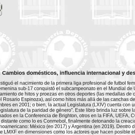
 Cambios domésticos, influencia internacional y des
stiguó el nacimiento de la primera liga profesional de futbol f
emenina sub-17 conquistó el subcampeonato en el Mundial de U
amiento de hitos y proezas en otros deportes (las medallas de o
 Rosario Espinoza), así como hitos más allá de las canchas dep
mbres en 2001; o bien, la actual Legislatura (LXIV) cuenta con u
islatura de la paridad de género”. Este libro brinda luz sobre 
nados en la Conferencia de Brighton, otros en la FIFA, UEFA, C
distante como lo es Conmebol, finalmente detonando la creaci
tinoamericano: México (en 2017) y Argentina (en 2019). Dentro de
e LMXF en dimensiones como los actores que hacen posible el j