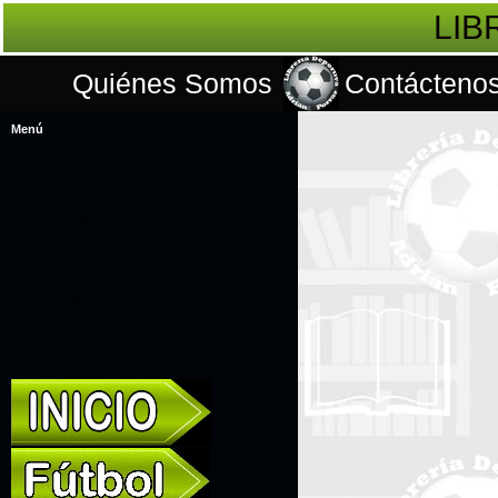
LIB
Quiénes Somos
Contácteno
Menú
Libros de Varios Deportes
Libros de Fútbol
Biografías de fútbol
SUSCRIPCIONES de Revistas
Revistas de Colección El Gráfico 12
LÍBERO de España Libros de Colección
PANENKA de España Libros de Colección
Ediciones Especiales Fútbol
Revista Oficial RIVER PLATE de
Colección
Ediciones Especiales Varios Deportes
Libros de Toros
DVD's
Ofertas
Souvenirs
Libros y revistas de Musica
Libros de Cultura General
CONMEBOL
Tienda
Galería de fotos
Contáctanos