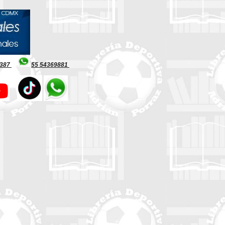
8387
55 54369881