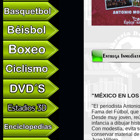
"MÉXICO EN LOS
"El periodista Antoni
Fama del Fútbol, que r
Desde muy joven, reú
infancia a dibujar his
Con modestia, evita s
conservar material de
Juan Villoro.