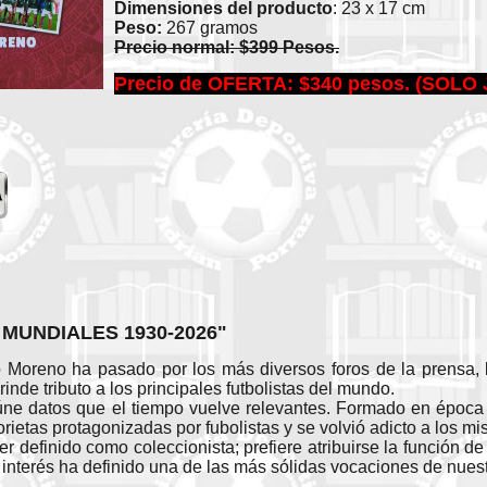
Dimensiones del producto
: 23 x 17 cm
Peso:
267 gramos
Precio normal: $399 Pesos.
Precio de OFERTA: $340 pesos. (SOLO 
 MUNDIALES 1930-2026"
o Moreno ha pasado por los más diversos foros de la prensa, la 
inde tributo a los principales futbolistas del mundo.
ne datos que el tiempo vuelve relevantes. Formado en época p
torietas protagonizadas por fubolistas y se volvió adicto a los mi
er definido como coleccionista; prefiere atribuirse la función 
 interés ha definido una de las más sólidas vocaciones de nuest