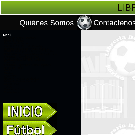
LIB
Quiénes Somos
Contácteno
Menú
Libros de Varios Deportes
Libros de Fútbol
Biografías de fútbol
SUSCRIPCIONES de Revistas
Revistas de Colección El Gráfico 12
LÍBERO de España Libros de Colección
PANENKA de España Libros de Colección
Ediciones Especiales Fútbol
Revista Oficial RIVER PLATE de
Colección
Ediciones Especiales Varios Deportes
Libros de Toros
DVD's
Ofertas
Souvenirs
Libros y revistas de Musica
Libros de Cultura General
CONMEBOL
Tienda
Galería de fotos
Contáctanos