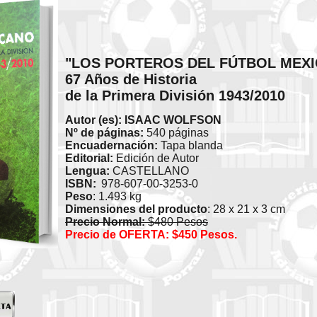
"LOS PORTEROS DEL FÚTBOL MEX
67 Años de Historia
de la Primera División 1943/2010
Autor (es): ISAAC WOLFSON
Nº de páginas:
540 páginas
Encuadernación:
Tapa blanda
Editorial:
Edición de Autor
Lengua:
CASTELLANO
ISBN:
978-607-00-3253-0
Peso
: 1.493 kg
Dimensiones del producto
: 28 x 21 x 3 cm
Precio Normal:
$480 Pesos
Precio de OFERTA: $450 Pesos.