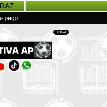
RRAZ
e pago