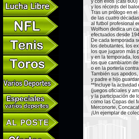
y con ellos (casi 600)
y los récords del bal
Tras un prólogo en e
de las cuatro década
al futbol profesional e
Wolfson dedica un ca
efectuados desde 194
De cada temporada se 
los debutantes, los ex
los que jugaron más p
y en la temporada, lo
los que cambiaron de 
o en la portería contra
También sus apodos, 
y padre e hijo guarda
**Incluye la actividad
(juegos oficiales y a
y la participación de
como las Copas del M
Merconorte, Concacaf,
¡Un ejemplar de colec