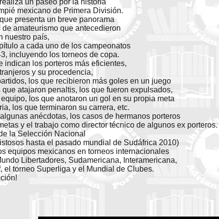
 realiza un paseo por la historia
ompié mexicano de Primera División.
l que presenta un breve panorama
s de amateurismo que antecedieron
n nuestro país,
pítulo a cada uno de los campeonatos
3, incluyendo los torneos de copa.
indican los porteros más eficientes,
tranjeros y su procedencia,
artidos, los que recibieron más goles en un juego
s que atajaron penaltis, los que fueron expulsados,
equipo, los que anotaron un gol en su propia meta
ria, los que terminaron su carrera, etc.
algunas anécdotas, los casos de hermanos porteros
metas y el trabajo como director técnico de algunos ex porteros.
 de la Selección Nacional
mistosos hasta el pasado mundial de Sudáfrica 2010)
 los equipos mexicanos en torneos internacionales
undo Libertadores, Sudamericana, Interamericana,
 el torneo Superliga y el Mundial de Clubes.
ción!